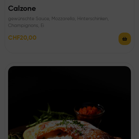
Calzone
gewünschte Sauce, Mozzarella, Hinterschinken,
Champignons, Ei
CHF
20,00