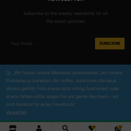
Subscribe to the weekly newsletter for all
the latest updates
SUBSCRIBE
„Wir haben unsere Webseite überarbeitet, um frühere
„Wir haben unsere Webseite überarbeitet, um frühere
Probleme zu beheben. Wir hoffen, dass Ihnen die neue
Probleme zu beheben. Wir hoffen, dass Ihnen die neue
Copyright © 2025
Lazika Emir
. All Rights Reserved.
Version gefällt. Falls etwas nicht richtig funktioniert oder
Version gefällt. Falls etwas nicht richtig funktioniert oder
etwas fehlen sollte, sagen Sie uns gerne Bescheid – wir
etwas fehlen sollte, sagen Sie uns gerne Bescheid – wir
sind dankbar für jedes Feedback.“
sind dankbar für jedes Feedback.“
Verwerfen
Verwerfen
0
0