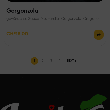
Gorgonzola
gewünschte Sauce, Mozzarella, Gorgonzola, Oregano
CHF
18,00
1
2
3
4
NEXT