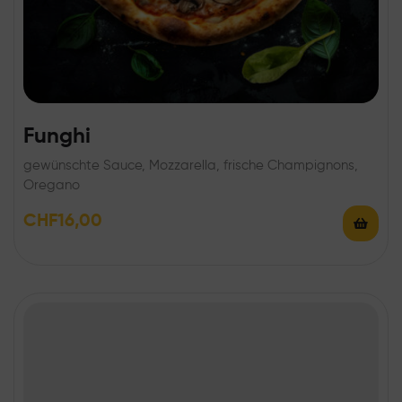
Funghi
gewünschte Sauce, Mozzarella, frische Champignons,
Oregano
CHF
16,00