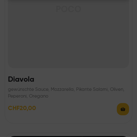
Diavola
gewünschte Sauce, Mozzarella, Pikante Salami, Oliven,
Peperoni, Oregano
CHF
20,00