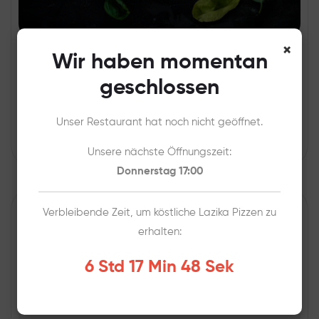
×
Wir haben momentan
Cipolla
geschlossen
gewünschte Sauce, Mozzarella, Zwiebeln, Oregano
Unser Restaurant hat noch nicht geöffnet.
CHF
16,00
Unsere nächste Öffnungszeit:
Donnerstag 17:00
Verbleibende Zeit, um köstliche Lazika Pizzen zu
erhalten:
6 Std 17 Min 46 Sek