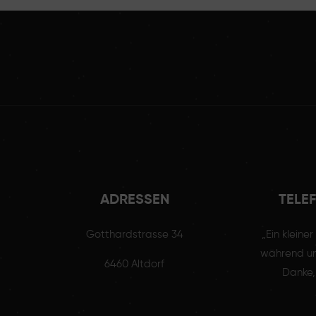
ADRESSEN
TELE
Gotthardstrasse 34
„Ein kleine
während un
6460 Altdorf
Danke,