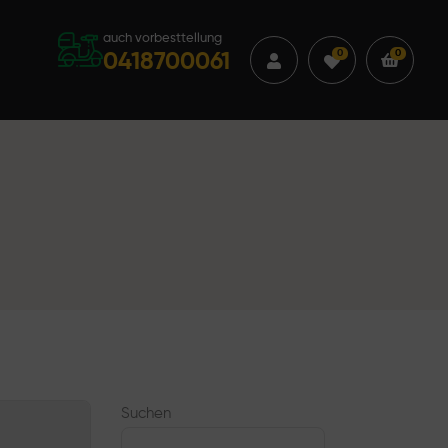
auch vorbesttellung
0
0
0418700061
Suchen