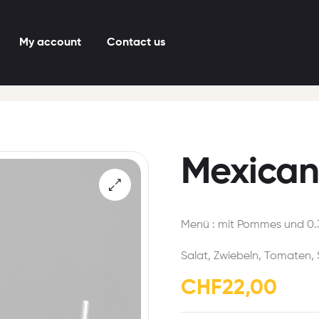
My account
Contact us
Mexican
Menü : mit Pommes und 0.
Salat, Zwiebeln, Tomaten,
CHF
22,00