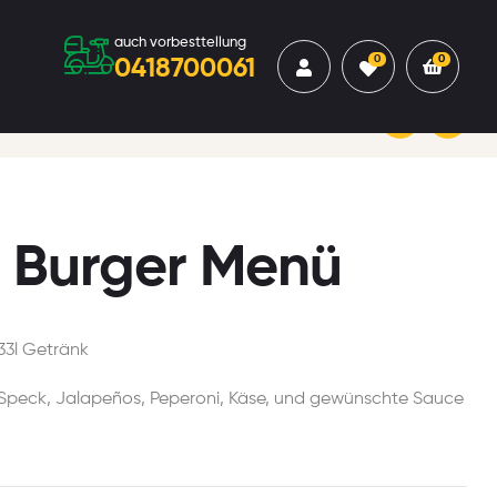
auch vorbesttellung
0
0
0418700061
CHF
CHF
17,00
20,00
 Burger Menü
33l Getränk
 Speck, Jalapeños, Peperoni, Käse, und gewünschte Sauce