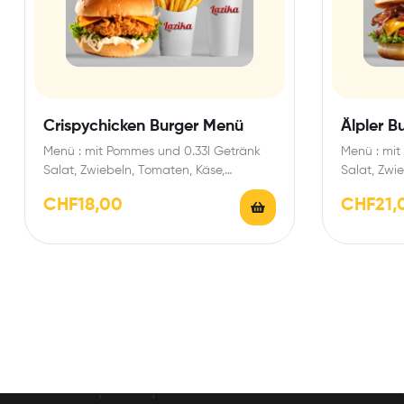
Crispychicken Burger Menü
Älpler B
Menü : mit Pommes und 0.33l Getränk
Menü : mit
Salat, Zwiebeln, Tomaten, Käse,
Salat, Zwi
Essiggurken und gewünschte Sauce
Speck, Es
CHF
18,00
CHF
21,