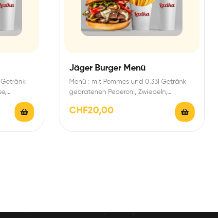
Jäger Burger Menü
 Getränk
Menü : mit Pommes und 0.33l Getränk
se,
gebratenen Peperoni, Zwiebeln,
Champignons, Salat, Tomaten, Käse,
CHF
20,00
und…