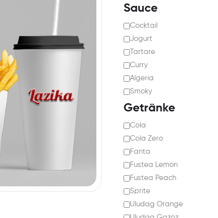
Sauce
Cocktail
Jogurt
Tartare
Curry
Algeria
Smoky
Getränke
Cola
Cola Zero
Fanta
Fustea Lemon
Fustea Peach
Sprite
Uludag Orange
Uludag Gazoz