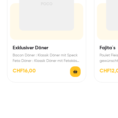
Exklusiver Döner
Fajita`s
Bacon Döner : Klassik Döner mit Speck
Poulet Fle
Feta Döner : Klassik Döner mit Fetakäse
gewünscht
Mozzarella…
Sauce
CHF
16,00
CHF
12,