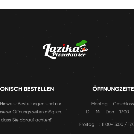
FONISCH BESTELLEN
ÖFFNUNGZEIT
r Hinweis: Bestellungen sind nur
Montag – Geschlos
serer Öffnungszeiten möglich.
Di – Mi – Don – 17:00 –
 dass Sie darauf achten!“
Freitag : 11:00-13:00 / 17