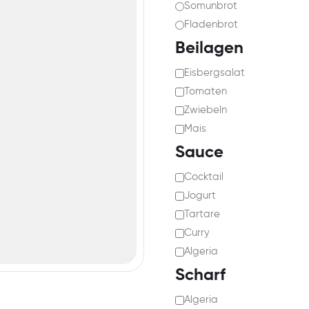
Somunbrot
Fladenbrot
Beilagen
Eisbergsalat
Tomaten
Zwiebeln
Mais
Sauce
Cocktail
Jogurt
Tartare
Curry
Algeria
Scharf
Algeria