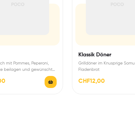
Klassik Döner
isch mit Pommes, Peperoni,
Grilldöner im Knusprige Somu
e beilagen und gewünschte
Fladenbrot
00
CHF
12,00