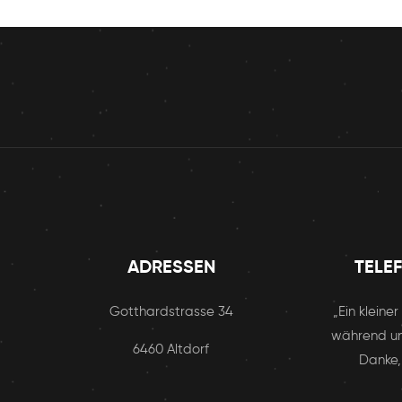
ADRESSEN
TELE
Gotthardstrasse 34
„Ein kleine
während un
6460 Altdorf
Danke,