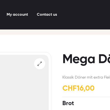
My account
Contact us
Mega D
Klassik Döner mit extra Fle
CHF
16,00
Brot