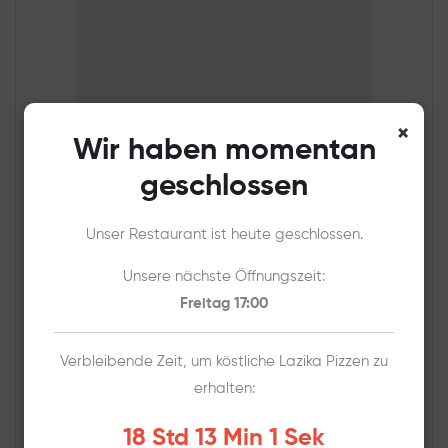
×
Wir haben momentan
geschlossen
Unser Restaurant ist heute geschlossen.
Unsere nächste Öffnungszeit:
Freitag 17:00
Mega Döner
Verbleibende Zeit, um köstliche Lazika Pizzen zu
Klassik Döner mit extra Fleisch
erhalten:
CHF
16,00
18 Std 13 Min 1 Sek