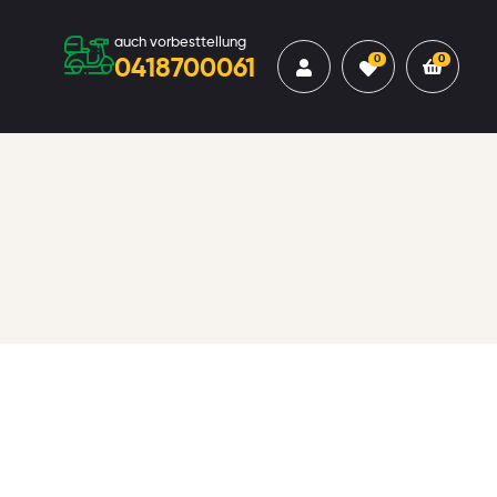
auch vorbesttellung
0
0
0418700061