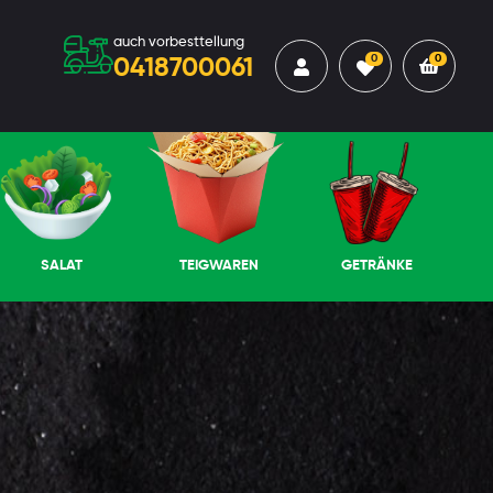
auch vorbesttellung
0
0
0418700061
SALAT
TEIGWAREN
GETRÄNKE