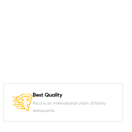
Best Quality
Poco is an international chain of family
restaurants.