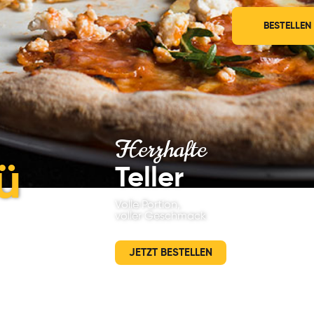
BESTELLEN
Herzhafte
ü
Teller
Volle Portion,
voller Geschmack
JETZT BESTELLEN