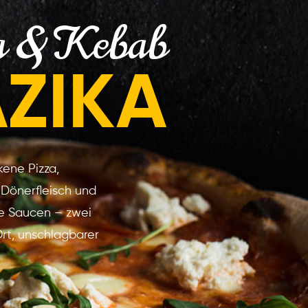
a & Kebab
AZIKA
kene Pizza,
Dönerfleisch und
 Saucen – zwei
 Ort, unschlagbarer