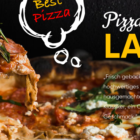
Pizz
L
„Frisch gebac
hochwertiges 
hausgemachte
Klassiker, ein
Geschmack.“