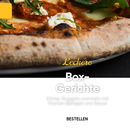
Leckere
Box-
Gerichte
Döner, Nuggets und mehr mit
frischen Beilagen uns Sauce
BESTELLEN