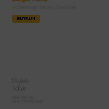
perfekt belegt und voller Geschmack
BESTELLEN
Herzhafte
Teller
Volle Portion,
voller Geschmack