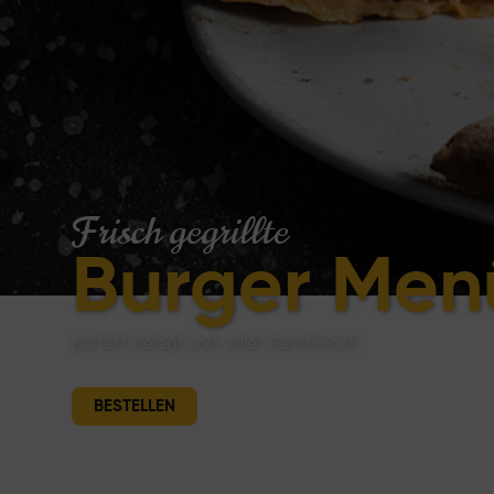
Frisch gegrillte
Burger Men
perfekt belegt und voller Geschmack
BESTELLEN