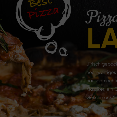
Pizz
L
„Frisch gebac
hochwertiges 
hausgemachte
Klassiker, ein
Geschmack.“