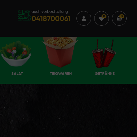
auch vorbesttellung
0
0
0418700061
SALAT
TEIGWAREN
GETRÄNKE