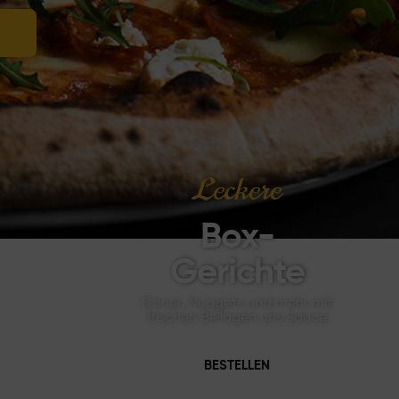
Leckere
Box-
Gerichte
Döner, Nuggets und mehr mit
frischen Beilagen uns Sauce
BESTELLEN