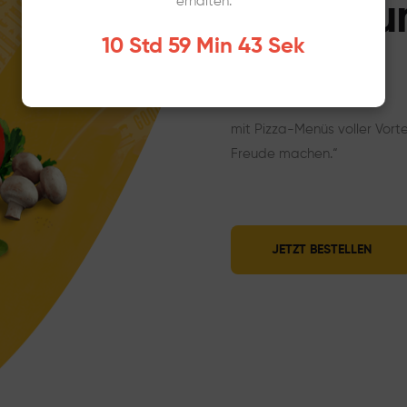
erhalten:
Dein Hu
10 Std 59 Min 41 Sek
mehr
mit Pizza-Menüs voller Vort
Freude machen.“
JETZT BESTELLEN