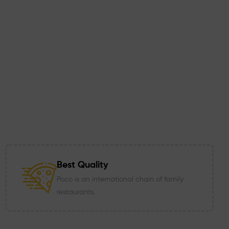
Best Quality
Poco is an international chain of family
restaurants.