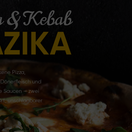
a & Kebab
AZIKA
kene Pizza,
Dönerfleisch und
 Saucen – zwei
 Ort, unschlagbarer