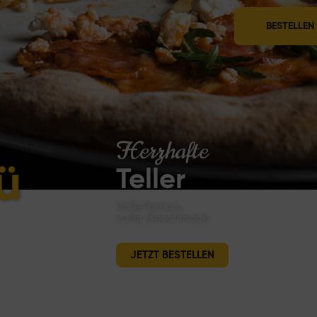
BESTELLEN
Herzhafte
ü
Teller
Volle Portion,
voller Geschmack
JETZT BESTELLEN